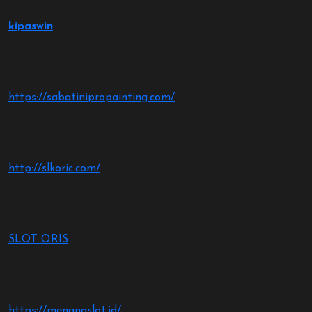
kipaswin
https://sabatinipropainting.com/
http://slkoric.com/
SLOT QRIS
https://menangslot.id/