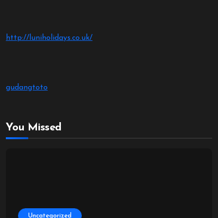
http://luniholidays.co.uk/
gudangtoto
You Missed
Uncategorized