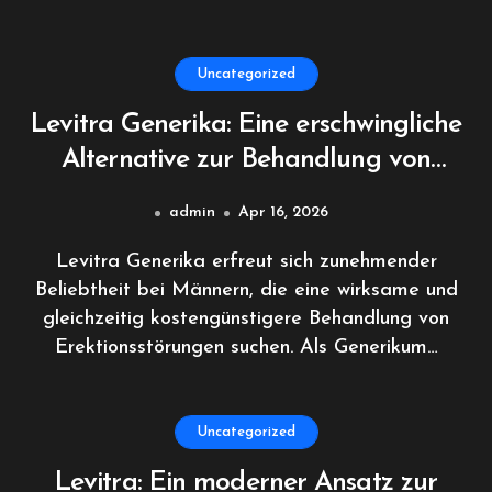
Uncategorized
Levitra Generika: Eine erschwingliche
Alternative zur Behandlung von
Erektionsstörungen
admin
Apr 16, 2026
Levitra Generika erfreut sich zunehmender
Beliebtheit bei Männern, die eine wirksame und
gleichzeitig kostengünstigere Behandlung von
Erektionsstörungen suchen. Als Generikum…
Uncategorized
Levitra: Ein moderner Ansatz zur