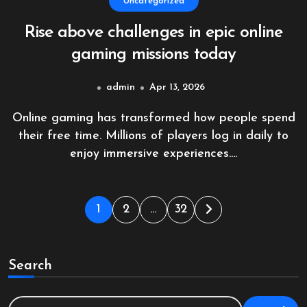
Uncategorized
Rise above challenges in epic online
gaming missions today
admin
Apr 13, 2026
Online gaming has transformed how people spend
their free time. Millions of players log in daily to
enjoy immersive experiences.…
Posts
1
2
…
32
pagination
Search