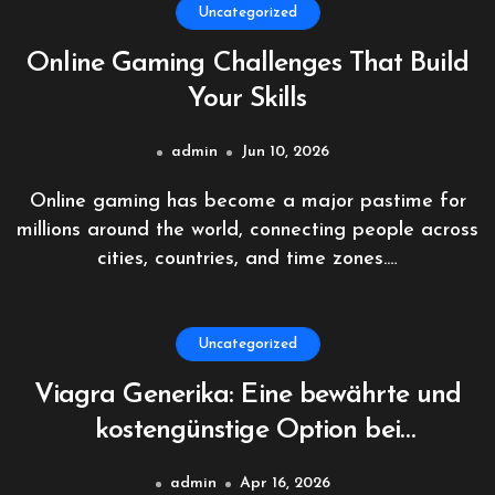
Uncategorized
Online Gaming Challenges That Build
Your Skills
admin
Jun 10, 2026
Online gaming has become a major pastime for
millions around the world, connecting people across
cities, countries, and time zones.…
Uncategorized
Viagra Generika: Eine bewährte und
kostengünstige Option bei
Erektionsstörungen
admin
Apr 16, 2026