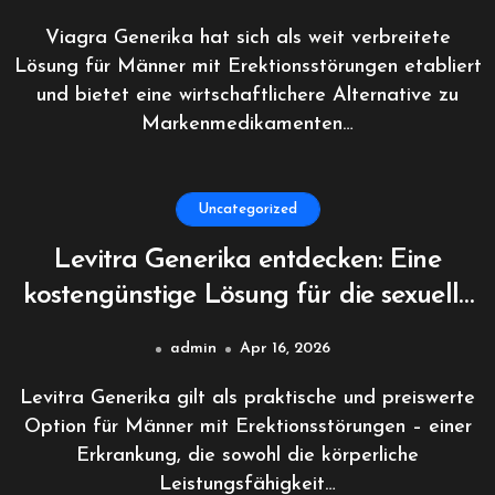
Viagra Generika hat sich als weit verbreitete
Lösung für Männer mit Erektionsstörungen etabliert
und bietet eine wirtschaftlichere Alternative zu
Markenmedikamenten…
Uncategorized
Levitra Generika entdecken: Eine
kostengünstige Lösung für die sexuelle
Gesundheit des Mannes
admin
Apr 16, 2026
Levitra Generika gilt als praktische und preiswerte
Option für Männer mit Erektionsstörungen – einer
Erkrankung, die sowohl die körperliche
Leistungsfähigkeit…