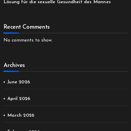
Lösung für die sexuelle Gesundheit des Mannes
Recent Comments
No comments to show.
Archives
June 2026
April 2026
March 2026