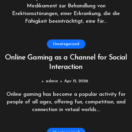
Medikament zur Behandlung von
Erektionsstörungen, einer Erkrankung, die die
Fähigkeit beeinträchtigt, eine für…
Uncategorized
Online Gaming as a Channel for Social
Interaction
admin
Apr 15, 2026
Online gaming has become a popular activity for
people of all ages, offering fun, competition, and
connection in virtual worlds.…