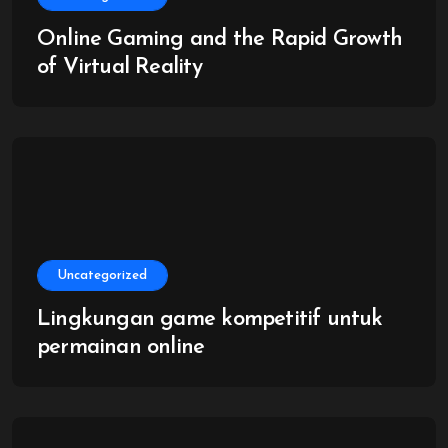
Online Gaming and the Rapid Growth
of Virtual Reality
Uncategorized
Lingkungan game kompetitif untuk
permainan online